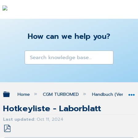
How can we help you?
Expand/collapse global hierarchy
Home
CGM TURBOMED
Handbuch (Version 25
Hotkeyliste - Laborblatt
Last updated
Oct 11, 2024
Save