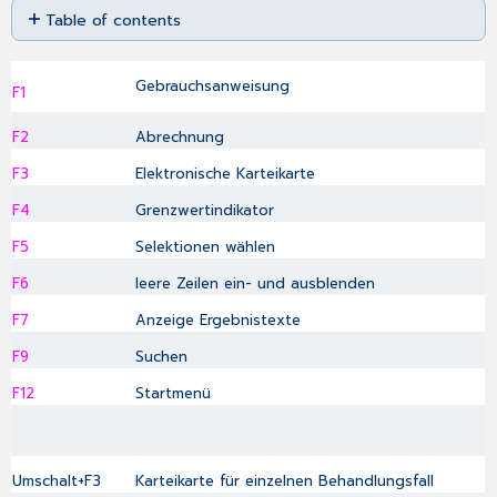
Table of contents
as
No
PDF
headers
Gebrauchsanweisung
F1
F2
Abrechnung
F3
Elektronische Karteikarte
F4
Grenzwertindikator
F5
Selektionen wählen
F6
leere Zeilen ein- und ausblenden
F7
Anzeige Ergebnistexte
F9
Suchen
F12
Startmenü
Umschalt+F3
Karteikarte für einzelnen Behandlungsfall