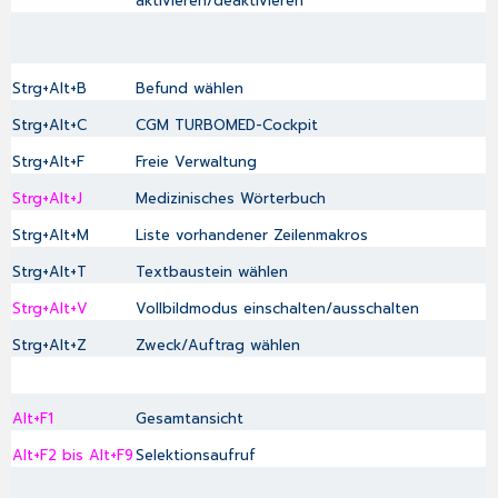
aktivieren/deaktivieren
Strg+Alt+B
Befund wählen
Strg+Alt+C
CGM TURBOMED-Cockpit
Strg+Alt+F
Freie Verwaltung
Strg+Alt+J
Medizinisches Wörterbuch
Strg+Alt+M
Liste vorhandener Zeilenmakros
Strg+Alt+T
Textbaustein wählen
Strg+Alt+V
Vollbildmodus einschalten/ausschalten
Strg+Alt+Z
Zweck/Auftrag wählen
Alt+F1
Gesamtansicht
Alt+F2 bis Alt+F9
Selektionsaufruf