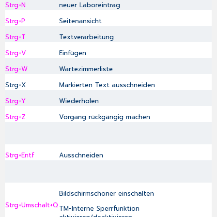
Strg+N
neuer Laboreintrag
Strg+P
Seitenansicht
Strg+T
Textverarbeitung
Strg+V
Einfügen
Strg+W
Wartezimmerliste
Strg+X
Markierten Text ausschneiden
Strg+Y
Wiederholen
Strg+Z
Vorgang rückgängig machen
Strg+Entf
Ausschneiden
Bildschirmschoner einschalten
Strg+Umschalt+Q
TM-Interne Sperrfunktion