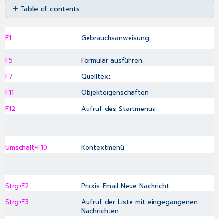
Table of contents
as
No
PDF
headers
F1
Gebrauchsanweisung
F5
Formular ausführen
F7
Quelltext
F11
Objekteigenschaften
F12
Aufruf des Startmenüs
Umschalt+F10
Kontextmenü
Strg+F2
Praxis-Email Neue Nachricht
Strg+F3
Aufruf der Liste mit eingegangenen
Nachrichten