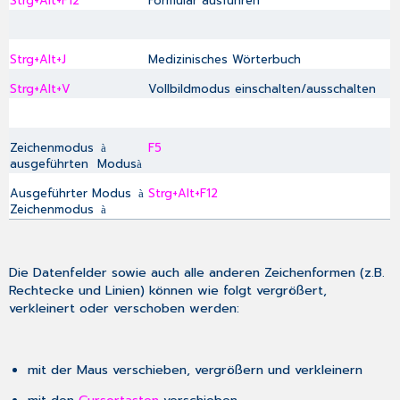
Strg+Alt+F12
Formular ausführen
Strg+Alt+J
Medizinisches Wörterbuch
Strg+Alt+V
Vollbildmodus einschalten/ausschalten
Zeichenmodus
F5
à
ausgeführten Modus
à
Ausgeführter Modus
Strg+Alt+F12
à
Zeichenmodus
à
Die Datenfelder sowie auch alle anderen Zeichenformen (z.B.
Rechtecke und Linien) können wie folgt vergrößert,
verkleinert oder verschoben werden:
mit der Maus verschieben, vergrößern und verkleinern