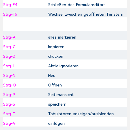
Strg+F4
Schließen des Formulareditors
Strg+F6
Wechsel zwischen geöffneten Fenstern
Strg+A
alles markieren
Strg+C
kopieren
Strg+D
drucken
Strg+J
Aktiv ignorieren
Strg+N
Neu
Strg+O
Öffnen
Strg+P
Seitenansicht
Strg+S
speichern
Strg+T
Tabulatoren anzeigen/ausblenden
Strg+V
einfügen