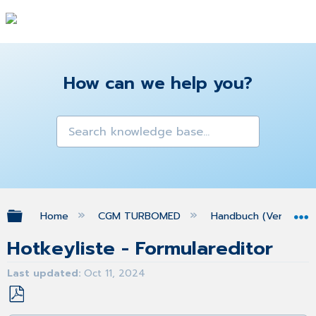
How can we help you?
Expand/collapse global hierarchy
Home
CGM TURBOMED
Handbuch (Version 25
Hotkeyliste - Formulareditor
Last updated
Oct 11, 2024
Save