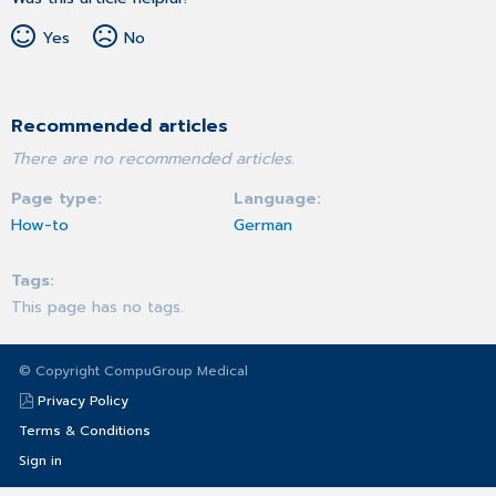
Yes
No
Recommended articles
There are no recommended articles.
Page type
Language
How-to
German
Tags
This page has no tags.
© Copyright CompuGroup Medical
Privacy Policy
Terms & Conditions
Sign in