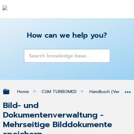
How can we help you?
Expand/collapse global hierarchy
Home
CGM TURBOMED
Handbuch (Version 25
Bild- und
Dokumentenverwaltung -
Mehrseitige Bilddokumente