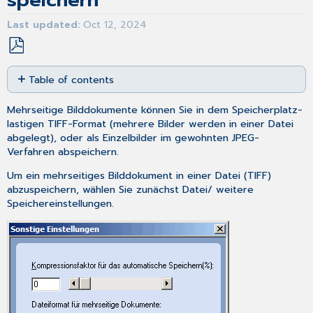
speichern
Last updated
Oct 12, 2024
Save
Table of contents
as
No
PDF
headers
Mehrseitige Bilddokumente können Sie in dem Speicherplatz-
lastigen TIFF-Format (mehrere Bilder werden in einer Datei
abgelegt), oder als Einzelbilder im gewohnten JPEG-
Verfahren abspeichern.
Um ein mehrseitiges Bilddokument in einer Datei (TIFF)
abzuspeichern, wählen Sie zunächst
Datei
/
weitere
Speichereinstellungen
.