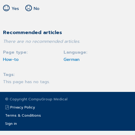
Yes
No
Recommended articles
There are no recommended articles.
Page type
Language
How-to
German
Tags
This page has no tags.
© Copyright CompuGroup Medical
Privacy Policy
Terms & Conditions
Sign in