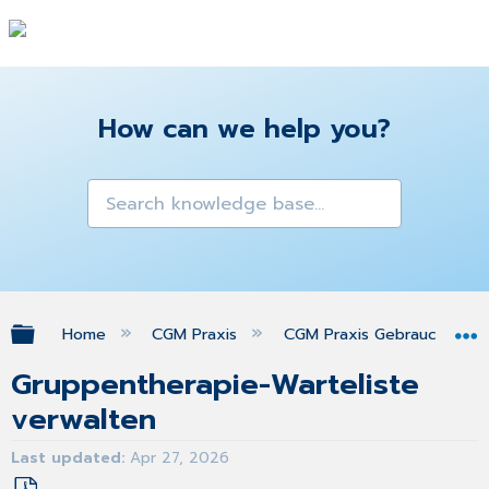
How can we help you?
Expand/collapse global hierarchy
Home
CGM Praxis
CGM Praxis Gebrauchsanw
Gruppentherapie-Warteliste
verwalten
Last updated
Apr 27, 2026