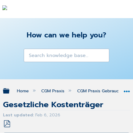
How can we help you?
Expand/collapse global hierarchy
Home
CGM Praxis
CGM Praxis Gebrauchsanw
Gesetzliche Kostenträger
Last updated
Feb 6, 2026
Save