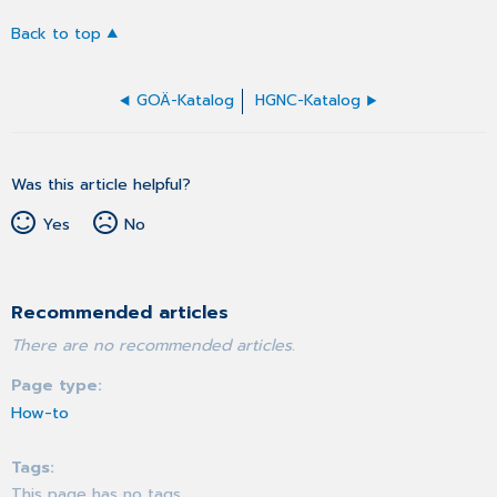
Back to top
GOÄ-Katalog
HGNC-Katalog
Was this article helpful?
Yes
No
Recommended articles
There are no recommended articles.
Page type
How-to
Tags
This page has no tags.