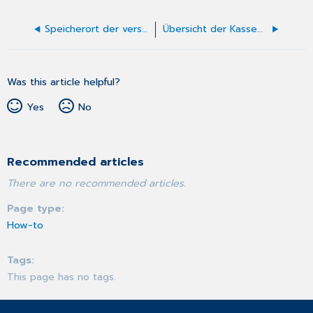
Speicherort der verschlüsselten Abrechnungsdatei
Übersicht der Kassenscheine
Was this article helpful?
Yes
No
Recommended articles
There are no recommended articles.
Page type
How-to
Tags
This page has no tags.