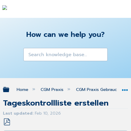
How can we help you?
Expand/collapse global hierarchy
Home
CGM Praxis
CGM Praxis Gebrauchsanw
Tageskontrollliste erstellen
Last updated
Feb 10, 2026
Save