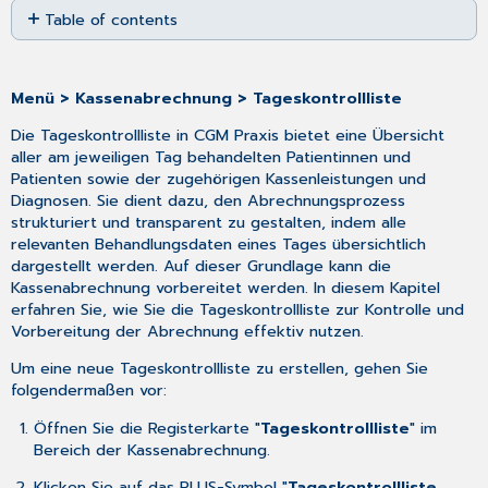
Table of contents
as
No
PDF
headers
Menü > Kassenabrechnung > Tageskontrollliste
Die Tageskontrollliste in CGM Praxis bietet eine Übersicht
aller am jeweiligen Tag behandelten Patientinnen und
Patienten sowie der zugehörigen Kassenleistungen und
Diagnosen. Sie dient dazu, den Abrechnungsprozess
strukturiert und transparent zu gestalten, indem alle
relevanten Behandlungsdaten eines Tages übersichtlich
dargestellt werden. Auf dieser Grundlage kann die
Kassenabrechnung vorbereitet werden. In diesem Kapitel
erfahren Sie, wie Sie die Tageskontrollliste zur Kontrolle und
Vorbereitung der Abrechnung effektiv nutzen.
Um eine neue Tageskontrollliste zu erstellen, gehen Sie
folgendermaßen vor:
Öffnen Sie die Registerkarte "
Tageskontrollliste
" im
Bereich der Kassenabrechnung.
Klicken Sie auf das PLUS-Symbol "
Tageskontrollliste