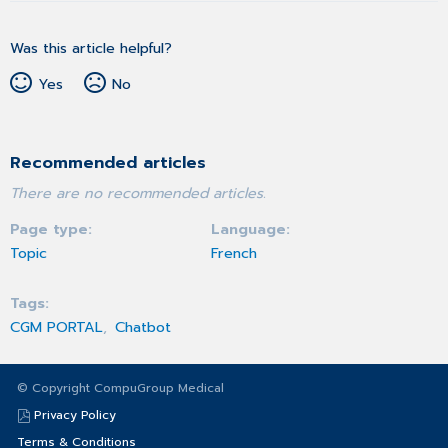
Was this article helpful?
Yes
No
Recommended articles
There are no recommended articles.
Page type
Language
Topic
French
Tags
CGM PORTAL
Chatbot
© Copyright CompuGroup Medical
Privacy Policy
Terms & Conditions