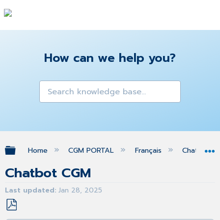
How can we help you?
Expand/collapse global hierarchy
Home
CGM PORTAL
Français
Chatbot
Chatbot CGM
Last updated
Jan 28, 2025
Save