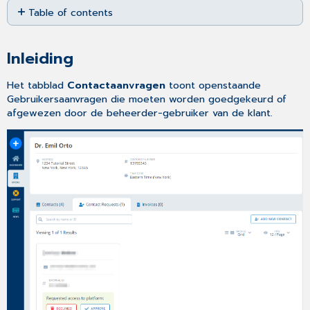
Table of contents
as
PDF
Inleiding
Zoeken
Inleiding
naar
een
Het tabblad
Contactaanvragen
toont openstaande
Contactaanvraag
Gebruikersaanvragen die moeten worden goedgekeurd of
De
afgewezen door de beheerder-gebruiker van de klant.
lay-
out
van
de
Contactaanvragenlijst
aanpassen
Het
aantal
Contactaanvragen
per
pagina
aanpassen
Een
Contactaanvraag