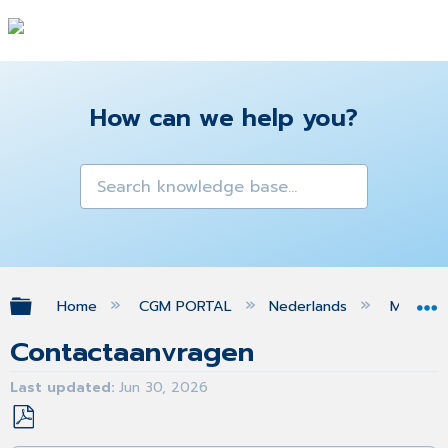
How can we help you?
Expand/collapse global hierarchy
Home
CGM PORTAL
Nederlands
MIJN O
Contactaanvragen
Last updated
Jun 30, 2026
Save