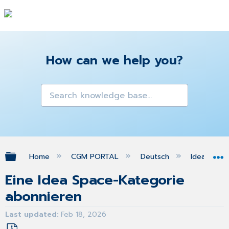
How can we help you?
Expand/collapse global hierarchy
Home
CGM PORTAL
Deutsch
Idea Spac
Eine Idea Space-Kategorie
abonnieren
Last updated
Feb 18, 2026