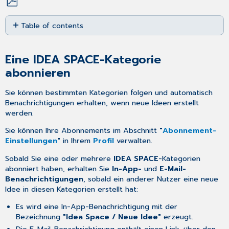
Save
Table of contents
as
PDF
Eine IDEA
SPACE-
Eine
IDEA SPACE
-Kategorie
Kategorie
abonnieren
abonnieren
Sie können bestimmten Kategorien folgen und automatisch
Benachrichtigungen erhalten, wenn neue Ideen erstellt
werden.
Sie können Ihre Abonnements im Abschnitt
"
Abonnement-
Einstellungen
"
in Ihrem
Profil
verwalten.
Sobald Sie eine oder mehrere
IDEA SPACE
-Kategorien
abonniert haben, erhalten Sie
In-App-
und
E-Mail-
Benachrichtigungen
, sobald ein anderer Nutzer eine neue
Idee in diesen Kategorien erstellt hat:
Es wird eine In-App-Benachrichtigung mit der
Bezeichnung
"Idea Space / Neue Idee"
erzeugt.
Die E-Mail-Benachrichtigung enthält einen Link, über den