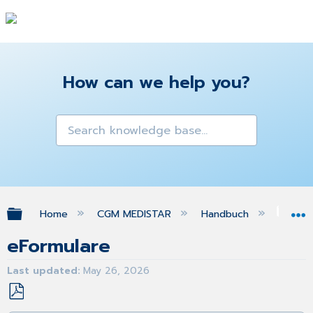
How can we help you?
Expand/collapse global hierarchy
Home
CGM MEDISTAR
Handbuch
eFo
eFormulare
Last updated
May 26, 2026
Save