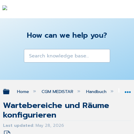
How can we help you?
Expand/collapse global hierarchy
Home
CGM MEDISTAR
Handbuch
War
Wartebereiche und Räume
konfigurieren
Last updated
May 28, 2026