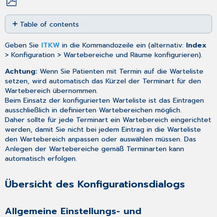
Save
Table of contents
as
PDF
Übersicht
Geben Sie
ITKW
in die Kommandozeile ein (alternativ:
Index
des
> Konfiguration > Wartebereiche und Räume konfigurieren).
Konfigurationsdialogs
Allgemeine
Achtung:
Wenn Sie Patienten mit Termin auf die Warteliste
Einstellungs-
setzen, wird automatisch das Kürzel der Terminart für den
und
Wartebereich übernommen.
Konfigurationsmöglichkeiten
Beim Einsatz der konfigurierten Warteliste ist das Eintragen
ausschließlich in definierten Wartebereichen möglich.
Konfigurierbare
Daher sollte für jede Terminart ein Wartebereich eingerichtet
Elemente
werden, damit Sie nicht bei jedem Eintrag in die Warteliste
Wartebereiche
den Wartebereich anpassen oder auswählen müssen. Das
und
Anlegen der Wartebereiche gemäß Terminarten kann
Räume
automatisch
erfolgen.
anlegen
und
konfigurieren
Übersicht des Konfigurationsdialogs
Grundeinstellungen
Taskbezogene
Allgemeine Einstellungs- und
Einstellungen