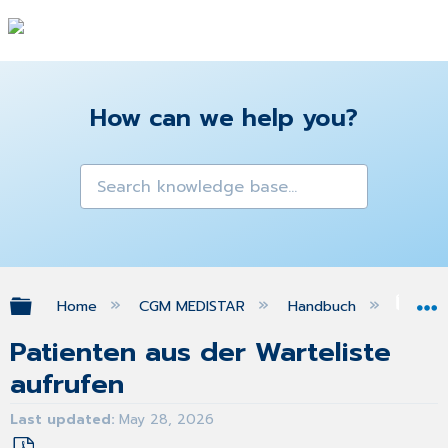
How can we help you?
Expand/collapse global hierarchy
Home
CGM MEDISTAR
Handbuch
War
Patienten aus der Warteliste
aufrufen
Last updated
May 28, 2026