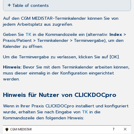
Table of contents
as
PDF
Hinweis
Auf den CGM MEDISTAR-Terminkalender können Sie von
für
jedem Arbeitsplatz aus zugreifen.
Nutzer
von
Geben Sie
TK
in die Kommandozeile ein (alternativ:
Index
>
CLICKDOCpro
Praxis/Patient > Terminkalender > Terminvergabe), um den
Kalender zu öffnen.
Um die Terminvergabe zu verlassen, klicken Sie auf [OK].
Hinweis:
Bevor Sie mit dem Terminkalender arbeiten können,
muss dieser einmalig in der
Konfiguration
eingerichtet
werden.
Hinweis für Nutzer von CLICKDOCpro
Wenn in Ihrer Praxis
CLICKDOCpro
installiert und konfiguriert
wurde, erhalten Sie nach Eingabe von
TK
in die
Kommandozeile den folgenden Hinweis: