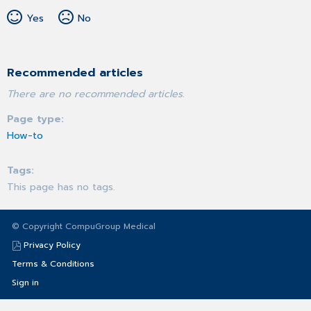
Yes
No
Recommended articles
There are no recommended articles.
Page type
How-to
Tags
This page has no tags.
© Copyright CompuGroup Medical
Privacy Policy
Terms & Conditions
Sign in