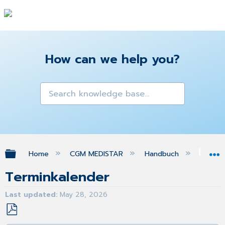
How can we help you?
Expand/collapse global hierarchy
Home
CGM MEDISTAR
Handbuch
Ter
Terminkalender
Last updated
May 28, 2026
Save