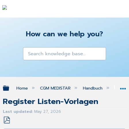
How can we help you?
Expand/collapse global hierarchy
Home
CGM MEDISTAR
Handbuch
OP-
Register Listen-Vorlagen
Last updated
May 27, 2026
Save