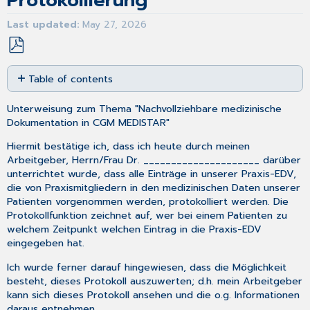
Protokollierung
Last updated
May 27, 2026
Save
Table of contents
as
No
PDF
headers
Unterweisung zum Thema "Nachvollziehbare medizinische
Dokumentation in CGM MEDISTAR"
Hiermit bestätige ich, dass ich heute durch meinen
Arbeitgeber, Herrn/Frau Dr. _____________________ darüber
unterrichtet wurde, dass alle Einträge in unserer Praxis-EDV,
die von Praxismitgliedern in den medizinischen Daten unserer
Patienten vorgenommen werden, protokolliert werden. Die
Protokollfunktion zeichnet auf, wer bei einem Patienten zu
welchem Zeitpunkt welchen Eintrag in die Praxis-EDV
eingegeben hat.
Ich wurde ferner darauf hingewiesen, dass die Möglichkeit
besteht, dieses Protokoll auszuwerten; d.h. mein Arbeitgeber
kann sich dieses Protokoll ansehen und die o.g. Informationen
daraus entnehmen.