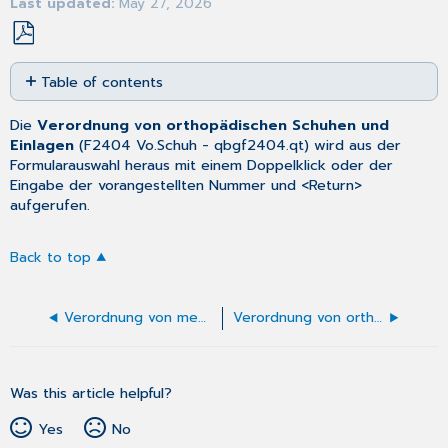
Last updated
May 27, 2026
Save
Table of contents
as
No
PDF
headers
Die
Verordnung von orthopädischen Schuhen und
Einlagen
(
F2404 Vo.Schuh
- qbgf2404.qt) wird aus der
Formularauswahl
heraus mit einem Doppelklick oder der
Eingabe der vorangestellten Nummer und <Return>
aufgerufen.
Back to top
Verordnung von medizinischer Rehabilitation (Muster 61)
Verordnung von orthopädischen Schuhen und Einlagen ausfüllen
Was this article helpful?
Yes
No