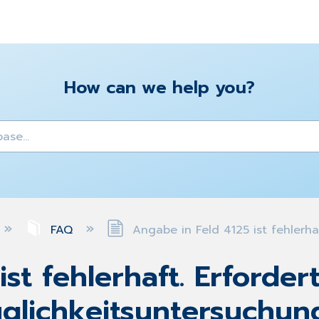
How can we help you?
y
FAQ
Angabe in Feld 4125 ist fehlerha
st fehlerhaft. Erfordert
glichkeitsuntersuchun