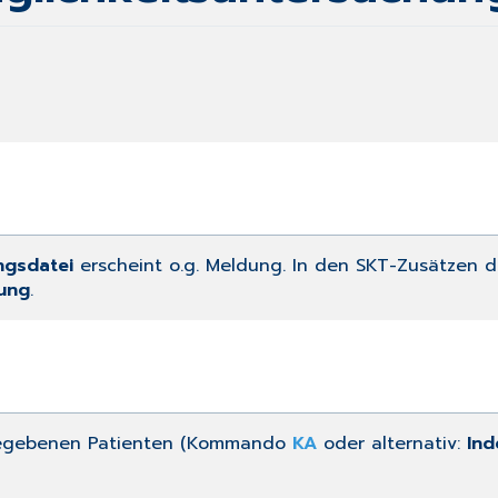
ngsdatei
erscheint o.g. Meldung. In den SKT-Zusätzen 
gung
.
gegebenen Patienten (Kommando
KA
oder alternativ:
Ind