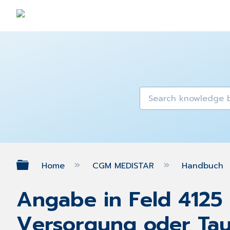
Expand/collapse global hierarch
Home
CGM MEDISTAR
Handbuch
Angabe in Feld 4125 i
Versorgung oder Tau