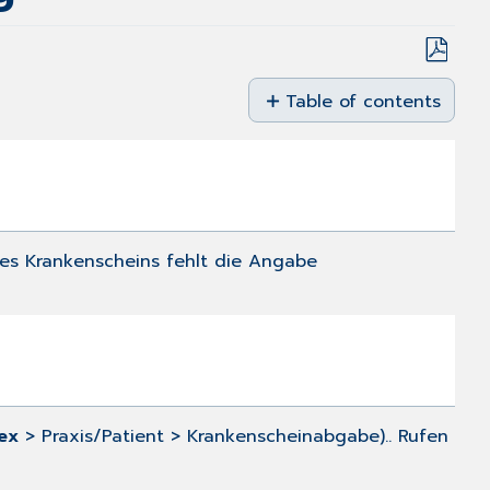
Save
as
Table of contents
PDF
Problembeschreibung
Lösung
des Krankenscheins fehlt die Angabe
ex
> Praxis/Patient > Krankenscheinabgabe).. Rufen