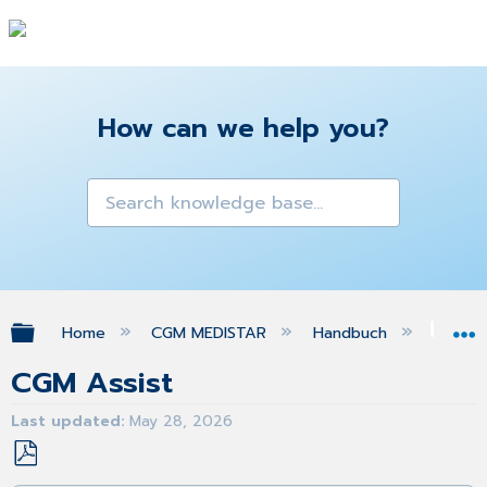
How can we help you?
Expand/collapse global hierarchy
Home
CGM MEDISTAR
Handbuch
CGM
CGM Assist
Last updated
May 28, 2026
Save