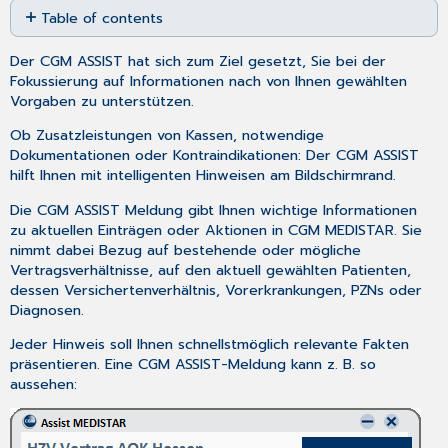
Table of contents
as
PDF
Wo
Der CGM ASSIST hat sich zum Ziel gesetzt, Sie bei der
erscheint
Fokussierung auf Informationen nach von Ihnen gewählten
der
Vorgaben zu unterstützen.
CGM
Assist
Ob Zusatzleistungen von Kassen, notwendige
Hinweis?
Dokumentationen oder Kontraindikationen: Der CGM ASSIST
Kann
hilft Ihnen mit intelligenten Hinweisen am Bildschirmrand.
ich
ältere
Die CGM ASSIST Meldung gibt Ihnen wichtige Informationen
Hinweise
zu aktuellen Einträgen oder Aktionen in CGM MEDISTAR. Sie
noch
nimmt dabei Bezug auf bestehende oder mögliche
einmal
Vertragsverhältnisse, auf den aktuell gewählten Patienten,
aufrufen?
dessen Versichertenverhältnis, Vorerkrankungen, PZNs oder
Diagnosen.
Wie
können
Jeder Hinweis soll Ihnen schnellstmöglich relevante Fakten
eigene
präsentieren. Eine CGM ASSIST-Meldung kann z. B. so
Meldungen/Erinnerungen
aussehen:
generiert
werden?