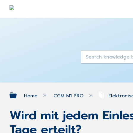
Expand/collapse global hierarch
Home
CGM M1 PRO
Elektronis
Wird mit jedem Einle
Tage erteilt?