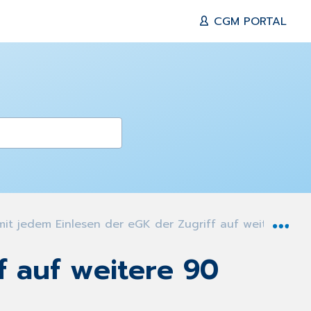
CGM PORTAL
Exp
it jedem Einlesen der eGK der Zugriff auf weitere 90 T
f auf weitere 90