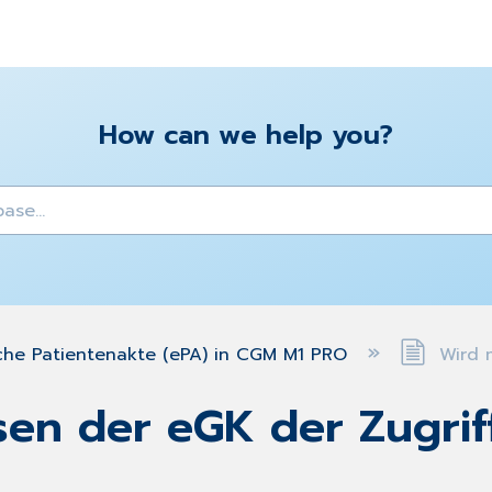
How can we help you?
y
che Patientenakte (ePA) in CGM M1 PRO
Wird m
sen der eGK der Zugrif