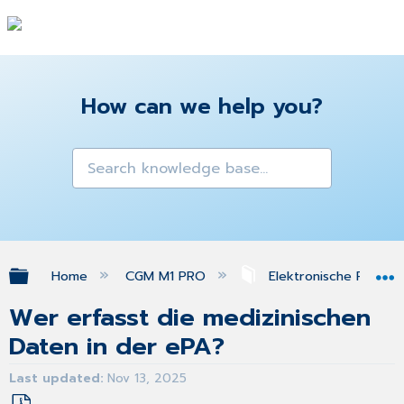
How can we help you?
Expand/collapse global hierarchy
Home
CGM M1 PRO
Elektronische Patien
Wer erfasst die medizinischen
Daten in der ePA?
Last updated
Nov 13, 2025