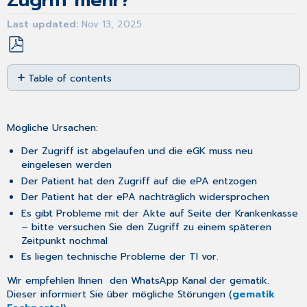
Zugriff mehr?
Last updated
Nov 13, 2025
Save
Table of contents
as
No
PDF
headers
Mögliche Ursachen:
Der Zugriff ist abgelaufen und die eGK muss neu
eingelesen werden
Der Patient hat den Zugriff auf die ePA entzogen
Der Patient hat der ePA nachträglich widersprochen
Es gibt Probleme mit der Akte auf Seite der Krankenkasse
– bitte versuchen Sie den Zugriff zu einem späteren
Zeitpunkt nochmal
Es liegen technische Probleme der TI vor.
Wir empfehlen Ihnen den WhatsApp Kanal der gematik.
Dieser informiert Sie über mögliche Störungen (
gematik