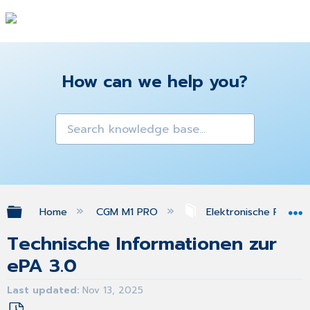
How can we help you?
Expand/collapse global hierarchy
Home
CGM M1 PRO
Elektronische Patien
Technische Informationen zur
ePA 3.0
Last updated
Nov 13, 2025