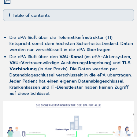
Save
Table of contents
as
No
PDF
headers
Die ePA läuft über die Telematikinfrastruktur (TI).
Entspricht somit dem höchsten Sicherheitsstandard. Daten
werden nur verschlüsselt in die ePA übertragen.
Die ePA läuft über den
VAU-Kanal
(im ePA-Aktensystem,
VAU
=
V
ertrauenwürdige
A
usführungs
U
mgebung) und
TLS-
Verbindung
(in der Praxis). Die Daten werden per
Datenablageschlüssel verschlüsselt in die ePA übertragen.
Jeder Patient hat einen eigenen Datenablageschlüssel.
Krankenkassen und IT-Dienstleister haben keinen Zugriff
auf diese Schlüssel.