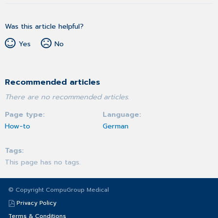
Was this article helpful?
Yes
No
Recommended articles
There are no recommended articles.
Page type
Language
How-to
German
Tags
This page has no tags.
© Copyright CompuGroup Medical
Privacy Policy
Terms & Conditions