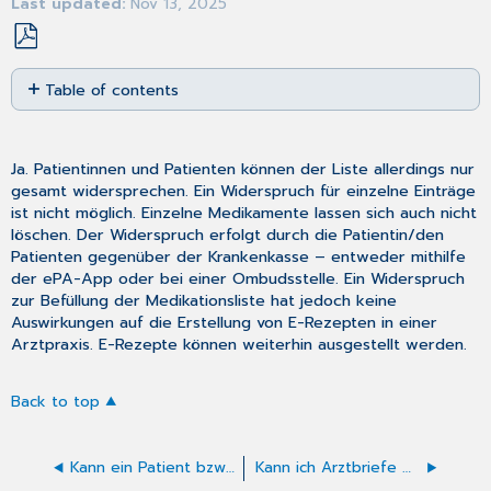
Last updated
Nov 13, 2025
Save
Table of contents
as
No
PDF
headers
Ja. Patientinnen und Patienten können der Liste allerdings nur
gesamt widersprechen. Ein Widerspruch für einzelne Einträge
ist nicht möglich. Einzelne Medikamente lassen sich auch nicht
löschen. Der Widerspruch erfolgt durch die Patientin/den
Patienten gegenüber der Krankenkasse – entweder mithilfe
der ePA-App oder bei einer Ombudsstelle. Ein Widerspruch
zur Befüllung der Medikationsliste hat jedoch keine
Auswirkungen auf die Erstellung von E-Rezepten in einer
Arztpraxis. E-Rezepte können weiterhin ausgestellt werden.
Back to top
Kann ein Patient bzw. eine Patientin auch situativ im Arztgespräch widersprechen?
Kann ich Arztbriefe direkt aus dem CGM PRAXISARCHIV in die ePA hochladen?