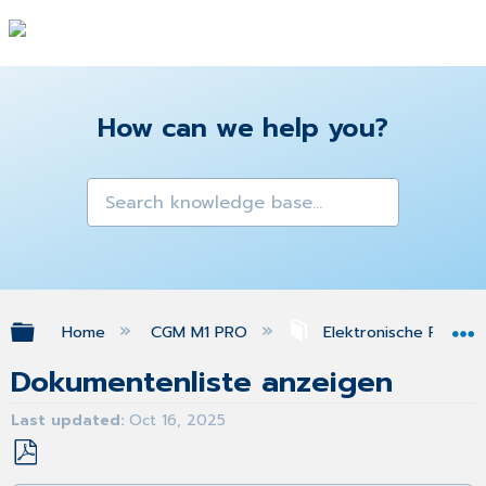
How can we help you?
Expand/collapse global hierarchy
Home
CGM M1 PRO
Elektronische Patien
Dokumentenliste anzeigen
Last updated
Oct 16, 2025
Save