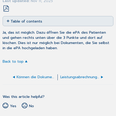
Last updated
Nov 11, 2025
Save
Table of contents
as
No
PDF
headers
Ja, das ist möglich. Dazu öffnen Sie die ePA des Patienten
und gehen rechts unten über die 3 Punkte und dort auf
löschen. Dies ist nur möglich bei Dokumenten, die Sie selbst
in die ePA hochgeladen haben.
Back to top
Können die Dokumentenlisten in der ePA gefiltert werden?
Leistungsabrechnung (Pauschalen)
Was this article helpful?
Yes
No