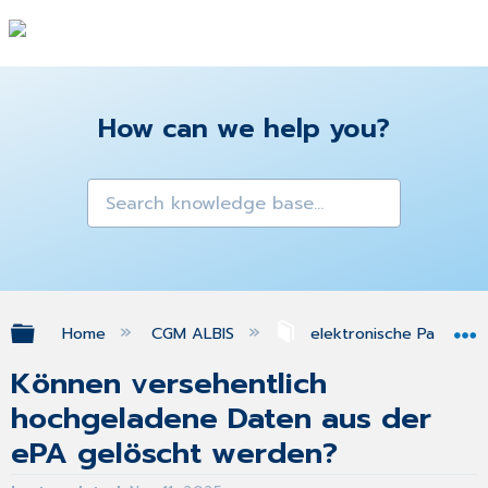
How can we help you?
Expand/collapse global hierarchy
Home
CGM ALBIS
elektronische Patiente
Können versehentlich
hochgeladene Daten aus der
ePA gelöscht werden?