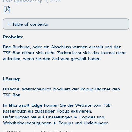
Last updated
Sep 11, 2024
Save
Table of contents
as
No
PDF
headers
Probelm:
Eine Buchung, oder ein Abschluss wurden erstellt und der
TSE-Bon öffnet sich nicht. Zudem lässt sich das Journal nicht
aufrufen, wenn Sie den Zeitraum gewählt haben.
Lösung:
Ursache: Wahrscheinlich blockiert der Popup-Blocker den
TSE-Bon.
Im
Microsoft Edge
können Sie die Website vom TSE-
Kassenbuch als zulässigen Popup aktivieren.
Dafür klicken Sie auf Einstellungen ► Cookies und
Websiteberechtigungen ► Popups und Umleitungen