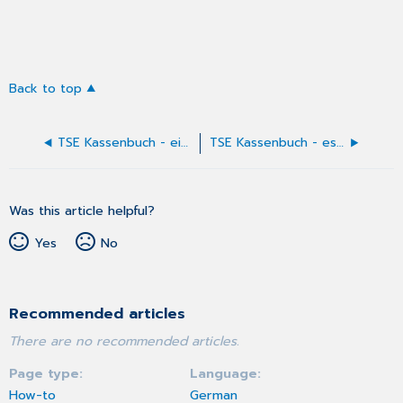
Back to top
TSE Kassenbuch - ein Sachkonto erstellen, bearbeiten oder löschen
TSE Kassenbuch - es wird die Zahlungsart "Stab" angezeigt
Was this article helpful?
Yes
No
Recommended articles
There are no recommended articles.
Page type
Language
How-to
German