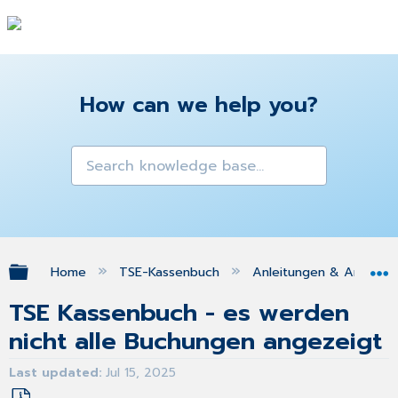
How can we help you?
Expand/collapse global hierarchy
Home
TSE-Kassenbuch
Anleitungen & Antwor
TSE Kassenbuch - es werden
nicht alle Buchungen angezeigt
Last updated
Jul 15, 2025