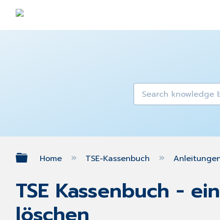
Expand/collapse global hierarch
Home
TSE-Kassenbuch
Anleitunge
TSE Kassenbuch - ein
löschen