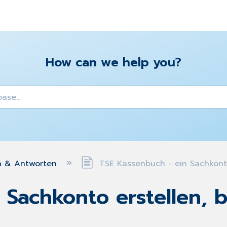
How can we help you?
y
n & Antworten
TSE Kassenbuch - ein Sachkonto
 Sachkonto erstellen, 