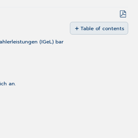
Save
as
Table of contents
No
PDF
headers
hlerleistungen (IGeL) bar
ch an.