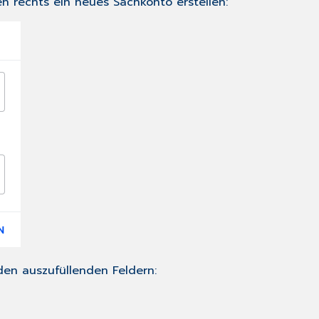
en rechts ein neues Sachkonto erstellen:
den auszufüllenden Feldern: