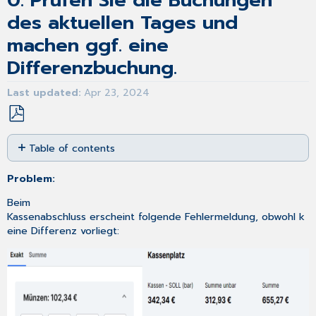
0. Prüfen Sie die Buchungen
des aktuellen Tages und
machen ggf. eine
Differenzbuchung.
Last updated
Apr 23, 2024
Save
Table of contents
as
PDF
Problem:
Beim
Kassenabschluss erscheint folgende Fehlermeldung, obwohl k
eine Differenz vorliegt: