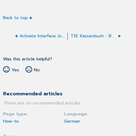
Back to top
Activate Interface Job Schedules for CGM APRIMA Statement Transmission
TSE Kassenbuch - Bon mit dem Patientennamen versehen
Was this article helpful?
Yes
No
Recommended articles
There are no recommended articles.
Page type
Language
How-to
German