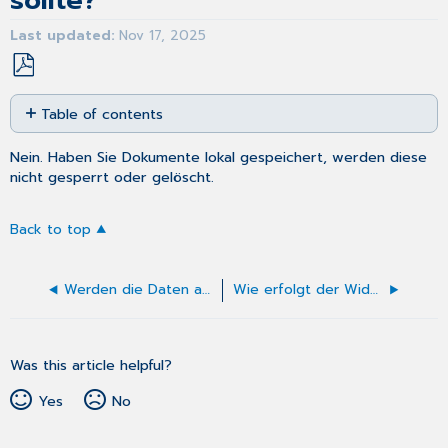
sollte?
Last updated
Nov 17, 2025
Save
Table of contents
as
No
PDF
headers
Nein. Haben Sie Dokumente lokal gespeichert, werden diese
nicht gesperrt oder gelöscht.
Back to top
Werden die Daten aus der ePA für alle bei einem Kassenwechsel migriert?
Wie erfolgt der Widerspruch?
Was this article helpful?
Yes
No