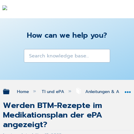
How can we help you?
Expand/collapse global hierarchy
Home
TI und ePA
Anleitungen & Antworte
Werden BTM-Rezepte im
Medikationsplan der ePA
angezeigt?