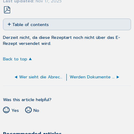
Last updated
Nov 17, 2025
Save
Table of contents
as
No
PDF
headers
Derzeit nicht, da diese Rezeptart noch nicht über das E-
Rezept versendet wird.
Back to top
Wer sieht die Abrechnungsdaten der Krankenkassen?
Werden Dokumente irgendwann aus der ePA gelöscht?
Was this article helpful?
Yes
No
Recommended articles