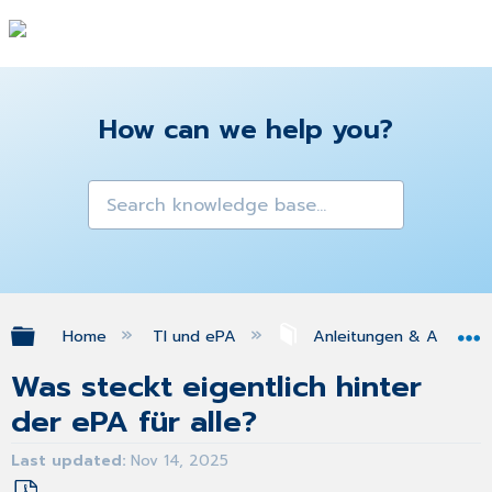
How can we help you?
Expand/collapse global hierarchy
Home
TI und ePA
Anleitungen & Antworte
Was steckt eigentlich hinter
der ePA für alle?
Last updated
Nov 14, 2025