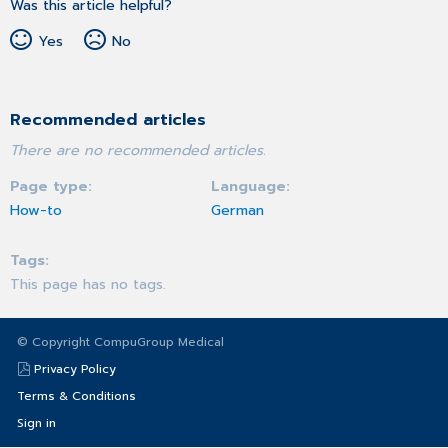
Was this article helpful?
Yes
No
Recommended articles
There are no recommended articles.
Page type
Language
How-to
German
Tags
This page has no tags.
© Copyright CompuGroup Medical
Privacy Policy
Terms & Conditions
Sign in