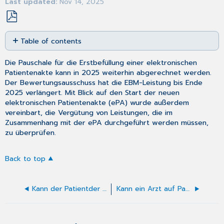
Last updated
Nov 14, 2025
Save
Table of contents
as
No
PDF
headers
Die Pauschale für die Erstbefüllung einer elektronischen
Patientenakte kann in 2025 weiterhin abgerechnet werden.
Der Bewertungsausschuss hat die EBM-Leistung bis Ende
2025 verlängert. Mit Blick auf den Start der neuen
elektronischen Patientenakte (ePA) wurde außerdem
vereinbart, die Vergütung von Leistungen, die im
Zusammenhang mit der ePA durchgeführt werden müssen,
zu überprüfen.
Back to top
Kann der Patientder Übertragungeinzelner Verordnungen widersprechen?
Kann ein Arzt auf Papier gedruckte Untersuchungsergebnisse ablehnen und auf die ePA verweisen?