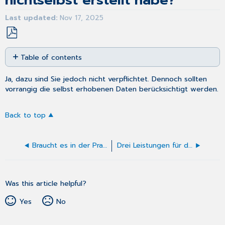
nichtselbst erstellt habe?
Last updated
Nov 17, 2025
Save
Table of contents
as
No
PDF
headers
Ja, dazu sind Sie jedoch nicht verpflichtet. Dennoch sollten
vorrangig die selbst erhobenen Daten berücksichtigt werden.
Back to top
Braucht es in der Praxis eine PIN-Eingabe bei der ePA für alle?
Drei Leistungen für die ePA
Was this article helpful?
Yes
No