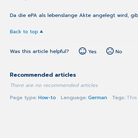
Da die ePA als lebenslange Akte angelegt wird, gibt
Back to top
Was this article helpful?
Yes
No
Recommended articles
There are no recommended articles.
Page type
How-to
Language
German
Tags
This