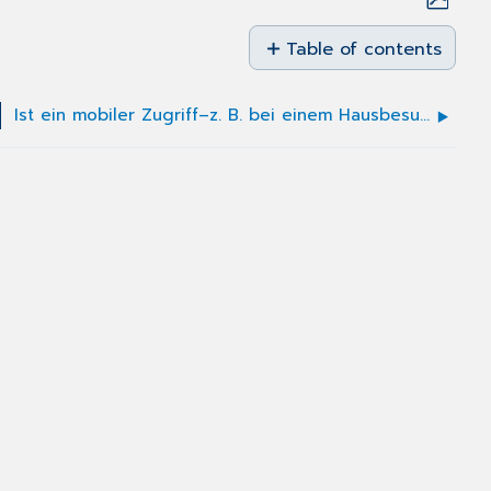
Save
as
Table of contents
No
PDF
headers
Ist ein mobiler Zugriff–z. B. bei einem Hausbesuch–möglich?