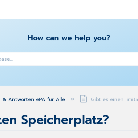
How can we help you?
y
 & Antworten ePA für Alle
Gibt es einen limit
rten Speicherplatz?