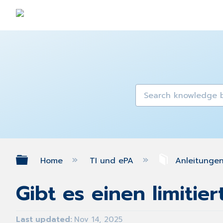
Expand/collapse global hierarch
Home
TI und ePA
Anleitungen
Gibt es einen limitie
Last updated
Nov 14, 2025