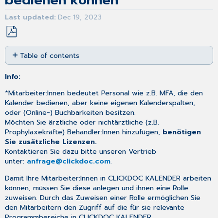
bedienen können
Last updated
Dec 19, 2023
Save
Table of contents
as
No
PDF
headers
Info:
*Mitarbeiter:Innen bedeutet Personal wie z.B. MFA, die den
Kalender bedienen, aber keine eigenen Kalenderspalten,
oder (Online-) Buchbarkeiten besitzen.
Möchten Sie ärztliche oder nichtärztliche (z.B.
Prophylaxekräfte) Behandler:Innen hinzufügen,
benötigen
Sie zusätzliche Lizenzen.
Kontaktieren Sie dazu bitte unseren Vertrieb
unter:
anfrage@clickdoc.com
.
Damit Ihre Mitarbeiter:Innen in CLICKDOC KALENDER arbeiten
können, müssen Sie diese anlegen und ihnen eine Rolle
zuweisen. Durch das Zuweisen einer Rolle ermöglichen Sie
den Mitarbeitern den Zugriff auf die für sie relevante
Programmbereiche in CLICKDOC KALENDER.