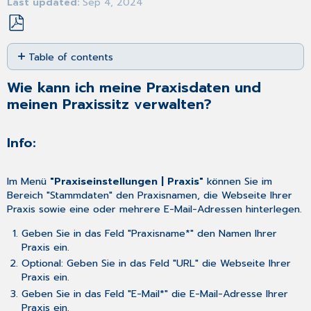
Last updated
Sep 4, 2024
Save
Table of contents
as
PDF
Wie
Wie kann ich meine Praxisdaten und
kann
meinen Praxissitz verwalten?
ich
meine
Praxisdaten
Info:
und
meinen
Praxissitz
Im Menü
"Praxiseinstellungen | Praxis"
können Sie im
verwalten?
Bereich "Stammdaten" den Praxisnamen, die Webseite Ihrer
Info:
Praxis sowie eine oder mehrere E-Mail-Adressen hinterlegen.
Geben Sie in das Feld "Praxisname*" den Namen Ihrer
Praxis ein.
Optional: Geben Sie in das Feld "URL" die Webseite Ihrer
Praxis ein.
Geben Sie in das Feld "E-Mail*" die E-Mail-Adresse Ihrer
Praxis ein.