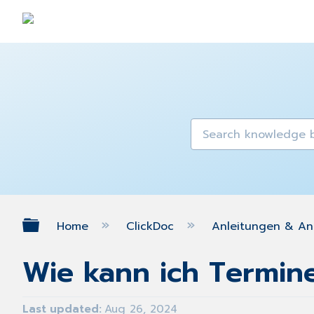
Expand/collapse global hierarch
Home
ClickDoc
Anleitungen & An
Wie kann ich Termin
Last updated
Aug 26, 2024