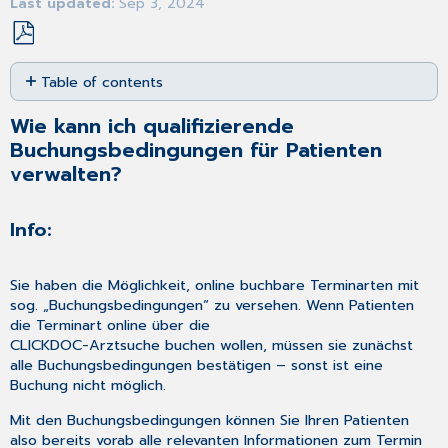
Last updated
Sep 3, 2024
Save
Table of contents
as
PDF
Wie
Wie kann ich qualifizierende
kann
Buchungsbedingungen für Patienten
ich
qualifizierende
verwalten?
Buchungsbedingungen
für
Info:
Patienten
verwalten?
Info:
Sie haben die Möglichkeit, online buchbare Terminarten mit
sog. „Buchungsbedingungen“ zu versehen. Wenn Patienten
die Terminart online über die
CLICKDOC-Arztsuche buchen wollen, müssen sie zunächst
alle Buchungsbedingungen bestätigen – sonst ist eine
Buchung nicht möglich.
Mit den Buchungsbedingungen können Sie Ihren Patienten
also bereits vorab alle relevanten Informationen zum Termin