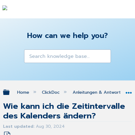
How can we help you?
Expand/collapse global hierarchy
Home
ClickDoc
Anleitungen & Antworten zu 
Wie kann ich die Zeitintervalle
des Kalenders ändern?
Last updated
Aug 30, 2024