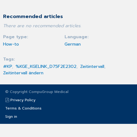
Recommended articles
There are no recommended articles.
Page type
Language
How-to
German
Tags
#KP
%KGE_KGELINK_D75F2E2302
Zeitintervall
Zeitintervall ändern
© Copyright CompuGroup Medical
Privacy Policy
Terms & Conditions
Sign in