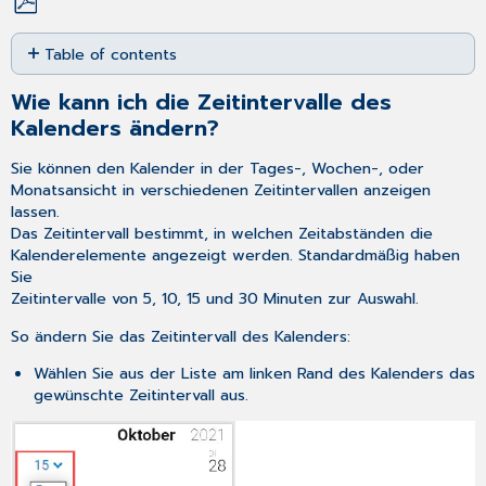
Save
Table of contents
as
PDF
Wie
Wie kann ich die Zeitintervalle des
kann
Kalenders ändern?
ich
die
Sie können den Kalender in der Tages-, Wochen-, oder
Zeitintervalle
Monatsansicht in verschiedenen Zeitintervallen anzeigen
des
lassen.
Kalenders
Das Zeitintervall bestimmt, in welchen Zeitabständen die
ändern?
Kalenderelemente angezeigt werden. Standardmäßig haben
Sie
Zeitintervalle von 5, 10, 15 und 30 Minuten zur Auswahl.
So ändern Sie das Zeitintervall des Kalenders:
Wählen Sie aus der Liste am linken Rand des Kalenders das
gewünschte Zeitintervall aus.