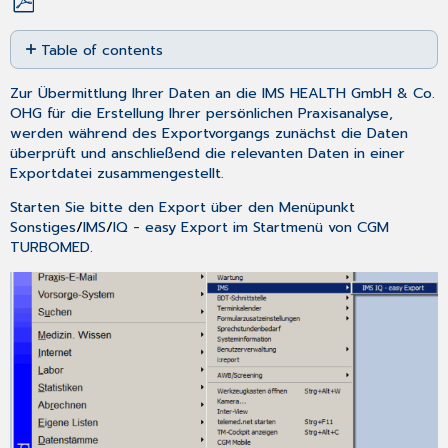
Save
Table of contents
as
PDF
Exportzeitraum
Zur Übermittlung Ihrer Daten an die IMS HEALTH GmbH & Co.
-
OHG für die Erstellung Ihrer persönlichen Praxisanalyse,
erster
werden während des Exportvorgangs zunächst die Daten
Export
überprüft und anschließend die relevanten Daten in einer
Exportzeitraum
Exportdatei zusammengestellt.
-
aktueller
Starten Sie bitte den Export über den Menüpunkt
Export
Sonstiges
/
IMS
/
IQ - easy Export
im
Startmenü
von CGM
Auswahl
TURBOMED.
des
Versandwegs
Versand
per
Diskette
Versand
per
E-
Mail