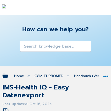
How can we help you?
Expand/collapse global hierarchy
Home
CGM TURBOMED
Handbuch (Version 25
IMS-Health IQ - Easy
Datenexport
Last updated
Oct 16, 2024