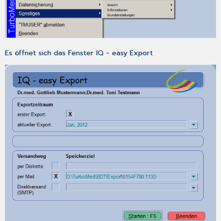
IMS-
Versand
per
SMTP
Es öffnet sich das Fenster
IQ - easy Export