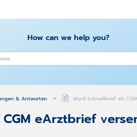
How can we help you?
y
ungen & Antworten
Word Schnellbrief als CGM
s CGM eArztbrief vers