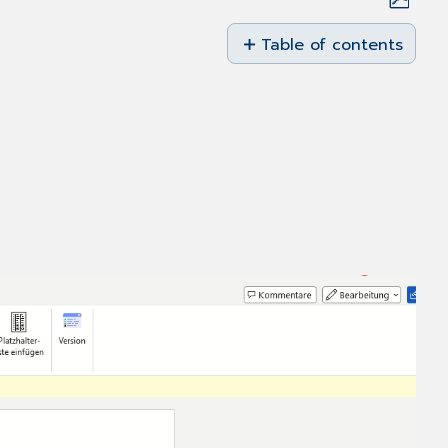
Save
as
Table of contents
No
PDF
headers