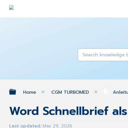
Expand/collapse global hierarch
Home
CGM TURBOMED
Anleit
Word Schnellbrief al
Last updated
May 29, 2026