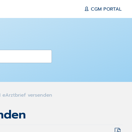
CGM PORTAL
 eArztbrief versenden
enden