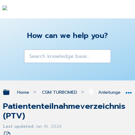
How can we help you?
Expand/collapse global hierarchy
Home
CGM TURBOMED
Anleitungen & A
Patiententeilnahmeverzeichnis
(PTV)
Last updated
Jan 16, 2026