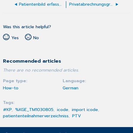
Patientenbild erfassen
Privatabrechnungsgruppe erstellen
Was this article helpful?
Yes
No
Recommended articles
There are no recommended articles.
Page type
Language
How-to
German
Tags
#KP
%KGE_TM1030805
icode
import icode
patiententeilnahmerverzeichniss
PTV