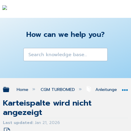
How can we help you?
Expand/collapse global hierarchy
Home
CGM TURBOMED
Anleitungen & A
Karteispalte wird nicht
angezeigt
Last updated
Jan 21, 2026