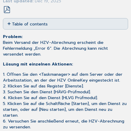
Last updated
Dec 19, 2025
Save
Table of contents
as
No
PDF
headers
Problem:
Beim Versand der HZV-Abrechnung erscheint die
Fehlermeldung „Error 6“. Die Abrechnung kann nicht
versendet werden.
Lösung mit einzelnen Aktionen:
1. Öffnen Sie den <Taskmanager> auf dem Server oder der
Arbeitsstation, an der der HZV OnlineKey eingesteckt ist.
2. Klicken Sie auf das Register [Dienste].
3. Suchen Sie den Dienst [HÄVG-Prüfmodul].
4. Klicken Sie auf den Dienst [HLVG Prüfmodul].
5. Klicken Sie auf die Schaltfläche [Starten], um den Dienst zu
starten, oder auf [Neu starten], um den Dienst neu zu
starten.
6. Versuchen Sie anschließend erneut, die HZV-Abrechnung
zu versenden.