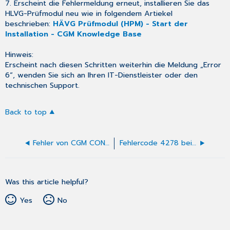
7. Erscheint die Fehlermeldung erneut, installieren Sie das
HLVG-Prüfmodul neu wie in folgendem Artiekel
beschrieben:
HÄVG Prüfmodul (HPM) - Start der
Installation - CGM Knowledge Base
Hinweis:
Erscheint nach diesen Schritten weiterhin die Meldung „Error
6“, wenden Sie sich an Ihren IT-Dienstleister oder den
technischen Support.
Back to top
Fehler von CGM CONNECT: The service plugin 'KomLePlugin' is not initialized!
Fehlercode 4278 beim Signieren des eRezeptes
Was this article helpful?
Yes
No