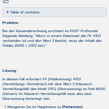
Save
Table of contents
as
No
PDF
headers
Problem:
Bei der Kassenabrechnung erscheint im KVDT-Prüfmodul
folgende Meldung: "
Wenn in einem Datensatz die FK 4103
vorhanden ist und den Wert 3 besitzt, muss der Inhalt des
Feldes 8000 = 0102 sein."
Lösung:
In diesem Fall erfordert FK (Feldkennung) 4103
(Vermittlungs-/Kontaktart) mit dem Wert 3 (Hausarzt-
Vermittlungsfall) den Inhalt 0102 (Überweisung) im Feld 8000
(Satzart). Im Hausarzt-Vermittlungsfall muss also eine
Überweisung hinterlegt sein.
Navigieren Sie im Hauptmenü zu [
Patienten
].