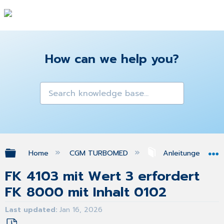
How can we help you?
Expand/collapse global hierarchy
Home
CGM TURBOMED
Anleitungen & A
FK 4103 mit Wert 3 erfordert
FK 8000 mit Inhalt 0102
Last updated
Jan 16, 2026