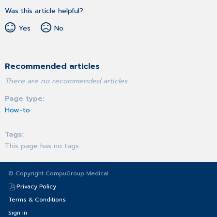
Was this article helpful?
Yes
No
Recommended articles
There are no recommended articles.
Page type
How-to
Tags
This page has no tags.
© Copyright CompuGroup Medical
Privacy Policy
Terms & Conditions
Sign in