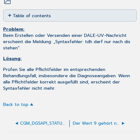
Save
Table of contents
as
No
PDF
headers
Problem:
Beim Erstellen oder Versenden einer DALE-UV-Nachricht
erscheint die Meldung: „Syntaxfehler: tdh darf nur nach dis
stehen“.
Lösung:
Prüfen Sie alle Pflichtfelder im entsprechenden
Behandlungsfall, insbesondere die Diagnoseangaben. Wenn
alle Pflichtfelder korrekt ausgefüllt sind, erscheint der
Syntaxfehler nicht mehr.
Back to top
CGM_DGSAPI_STATUS_NO_SECSIGNER_FOUND
Der Wert 9 gehört nicht zu dem zulässigen Wertebereich (4, 6,7,8). Der Wert 9 ist für das Feld „Besondere Personengruppe“ (Feld 4131) nicht zulässig.