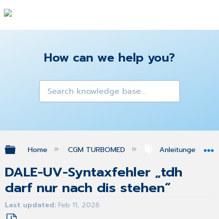
How can we help you?
Expand/collapse global hierarchy
Home
CGM TURBOMED
Anleitungen & A
DALE-UV-Syntaxfehler „tdh
darf nur nach dis stehen“
Last updated
Feb 11, 2026