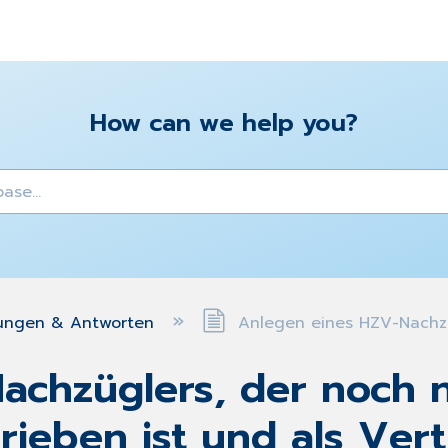
How can we help you?
y
ungen & Antworten
Anlegen eines HZV-Nachzügl
chzüglers, der noch ni
ieben ist und als Ver