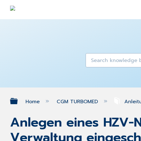
Expand/collapse global hierarch
Home
CGM TURBOMED
Anleit
Anlegen eines HZV-Na
Verwaltung eingeschr