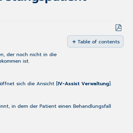
Save
as
Table of contents
No
PDF
headers
n, der noch nicht in die
gekommen ist.
 öffnet sich die Ansicht [
IV-Assist Verwaltung
].
nnt, in dem der Patient einen Behandlungsfall