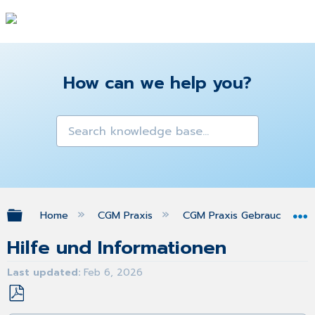
How can we help you?
Expand/collapse global hierarchy
Home
CGM Praxis
CGM Praxis Gebrauchsanw
Hilfe und Informationen
Last updated
Feb 6, 2026
Save