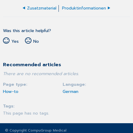
Zusatzmaterial
Produktinformationen
Was this article helpful?
Yes
No
Recommended articles
There are no recommended articles.
Page type
Language
How-to
German
Tags
This page has no tags.
© Copyright CompuGroup Medical