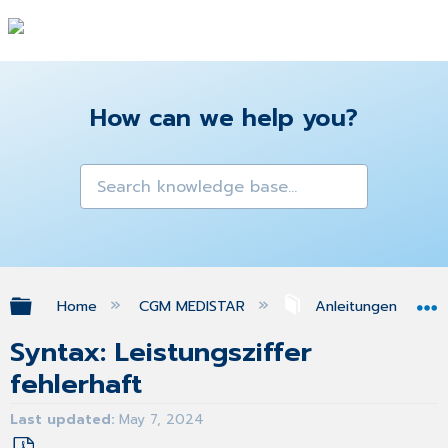
How can we help you?
Expand/collapse global hierarchy
Home
CGM MEDISTAR
Anleitungen & Ant
Syntax: Leistungsziffer
fehlerhaft
Last updated
May 7, 2024