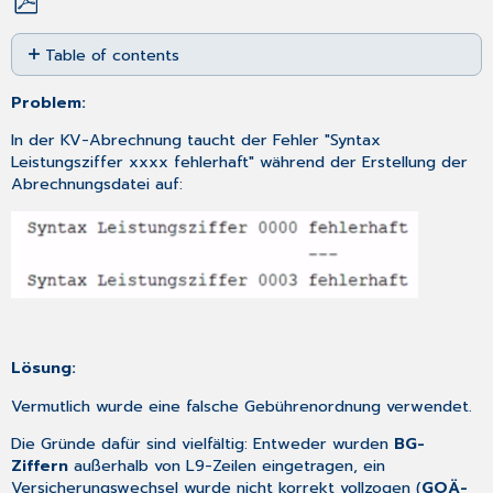
Save
Table of contents
as
No
PDF
headers
Problem:
In der KV-Abrechnung taucht der Fehler "Syntax
Leistungsziffer xxxx fehlerhaft" während der Erstellung der
Abrechnungsdatei auf:
Lösung:
Vermutlich wurde eine falsche Gebührenordnung verwendet.
Die Gründe dafür sind vielfältig: Entweder wurden
BG-
Ziffern
außerhalb von L9-Zeilen eingetragen, ein
Versicherungswechsel wurde nicht korrekt vollzogen (
GOÄ-